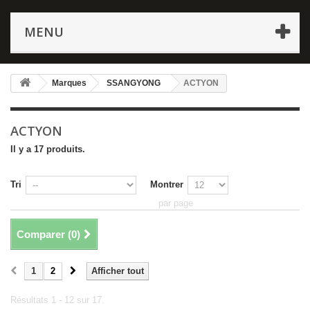
MENU
Marques
SSANGYONG
ACTYON
ACTYON
Il y a 17 produits.
Tri
Montrer
par page
Comparer (
0
)
1
2
Afficher tout
Résultats 1 - 12 sur 17.